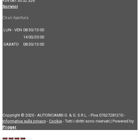
+39 081 30 32 326
Scrivici
Orari Apertura
LUN - VEN
08:30/13:00
14:00/20:00
SABATO
08:30/13:00
Copyright © 2020 - AUTORICAMBI G. & G. S.R.L. - P.Iva 07627281210 -
Informativa sulla privacy
-
Cookie
- Tutti i diritti sono riservati | Powered by
Proger