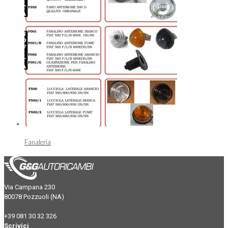
Fanaleria
Via Campana 230
80078 Pozzuoli (NA)
+39 081 30 32 326
Scrivici