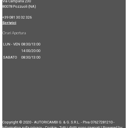
Via Campana 230
80078 Pozzuoli (NA)
+39 081 30 32 326
Scrivici
Orari Apertura
LUN - VEN
08:30/13:00
14:00/20:00
SABATO
08:30/13:00
Copyright © 2020 - AUTORICAMBI G. & G. S.R.L. - P.Iva 07627281210 -
Informativa sulla privacy
-
Cookie
- Tutti i diritti sono riservati | Powered by