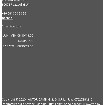
Via Campana 230
80078 Pozzuoli (NA)
+39 081 30 32 326
Scrivici
Orari Apertura
LUN - VEN
08:30/13:00
14:00/20:00
SABATO
08:30/13:00
Copyright © 2020 - AUTORICAMBI G. & G. S.R.L. - P.Iva 07627281210 -
Informativa sulla privacy
-
Cookie
- Tutti i diritti sono riservati | Powered by