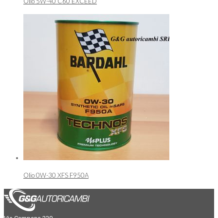
Olio 5W-40 C60 EXCEED
Olio 0W-30 XFS F950A