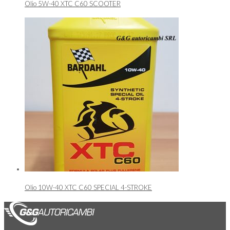
Olio 5W-40 XTC C60 SCOOTER
Olio 10W-40 XTC C60 SPECIAL 4-STROKE