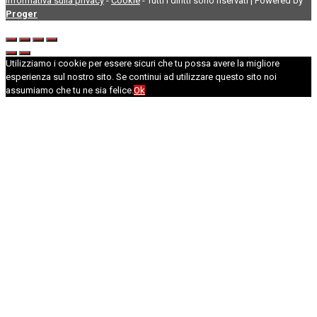
Informativa sulla privacy
-
Cookie
- Tutti i diritti sono riservati | Powered by
Proger
Utilizziamo i cookie per essere sicuri che tu possa avere la migliore
esperienza sul nostro sito. Se continui ad utilizzare questo sito noi
assumiamo che tu ne sia felice.
Ok