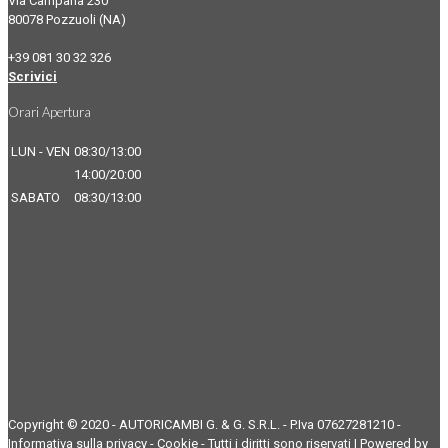
Via Campana 230
80078 Pozzuoli (NA)
+39 081 30 32 326
Scrivici
Orari Apertura
LUN - VEN
08:30/13:00
14:00/20:00
SABATO
08:30/13:00
Copyright © 2020 - AUTORICAMBI G. & G. S.R.L. - P.Iva 07627281210 -
Informativa sulla privacy
-
Cookie
- Tutti i diritti sono riservati | Powered by