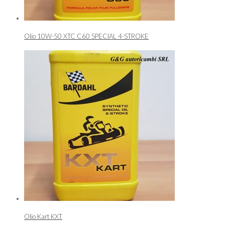
Olio 10W-50 XTC C60 SPECIAL 4-STROKE
Olio Kart KXT