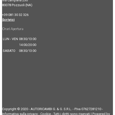
Via Campana 230
80078 Pozzuoli (NA)
+39 081 30 32 326
Scrivici
Orari Apertura
LUN - VEN
08:30/13:00
14:00/20:00
SABATO
08:30/13:00
Copyright © 2020 - AUTORICAMBI G. & G. S.R.L. - P.Iva 07627281210 -
Informativa sulla privacy
-
Cookie
- Tutti i diritti sono riservati | Powered by