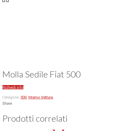
Molla Sedile Fiat 500
Richiedi info
Categorie:
500
,
Interno Vettura
Share
Prodotti correlati