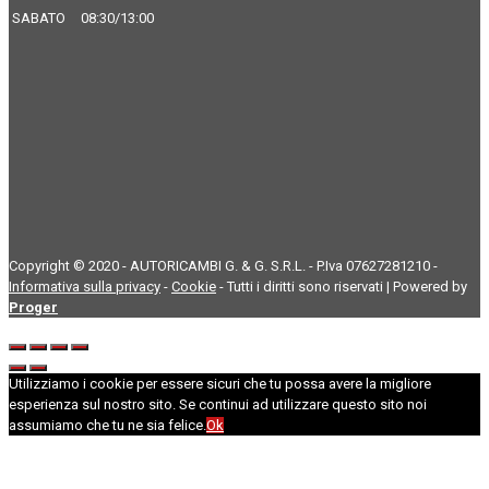
SABATO
08:30/13:00
Copyright © 2020 - AUTORICAMBI G. & G. S.R.L. - P.Iva 07627281210 -
Informativa sulla privacy
-
Cookie
- Tutti i diritti sono riservati | Powered by
Proger
Utilizziamo i cookie per essere sicuri che tu possa avere la migliore
esperienza sul nostro sito. Se continui ad utilizzare questo sito noi
assumiamo che tu ne sia felice.
Ok