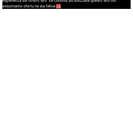
esperienza sul nostro sito. Se continui ad utilizzare questo sito noi
assumiamo che tu ne sia felice.
Ok