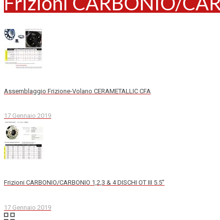
Frizioni CARBONIO/CARB
Assemblaggio Frizione-Volano CERAMETALLIC CFA
17 Gennaio 2019
Frizioni CARBONIO/CARBONIO 1,2,3 & 4 DISCHI OT III 5.5”
17 Gennaio 2019