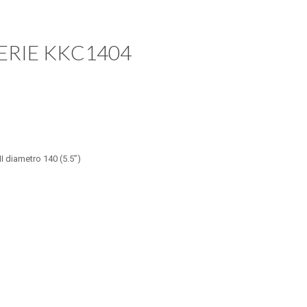
 SERIE KKC1404
I diametro 140 (5.5”)