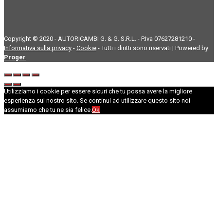
Copyright © 2020 - AUTORICAMBI G. & G. S.R.L. - P.Iva 07627281210 -
Informativa sulla privacy
-
Cookie
- Tutti i diritti sono riservati | Powered by
Proger
Utilizziamo i cookie per essere sicuri che tu possa avere la migliore
esperienza sul nostro sito. Se continui ad utilizzare questo sito noi
assumiamo che tu ne sia felice.
Ok