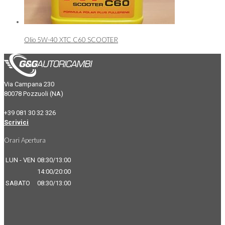
Olio 5W-40 XTC C60 SCOOTER
Via Campana 230
80078 Pozzuoli (NA)
+39 081 30 32 326
Scrivici
Orari Apertura
LUN - VEN
08:30/13:00
14:00/20:00
SABATO
08:30/13:00