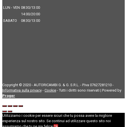
LUN - VEN
08:30/13:00
14:00/20:00
SABATO
08:30/13:00
Copyright © 2020 - AUTORICAMBI G. & G. S.R.L. - P.Iva 07627281210 -
Informativa sulla privacy
-
Cookie
- Tutti i diritti sono riservati | Powered by
Proger
Utilizziamo i cookie per essere sicuri che tu possa avere la migliore
esperienza sul nostro sito. Se continui ad utilizzare questo sito noi
assumiamo che tu ne sia felice.
Ok