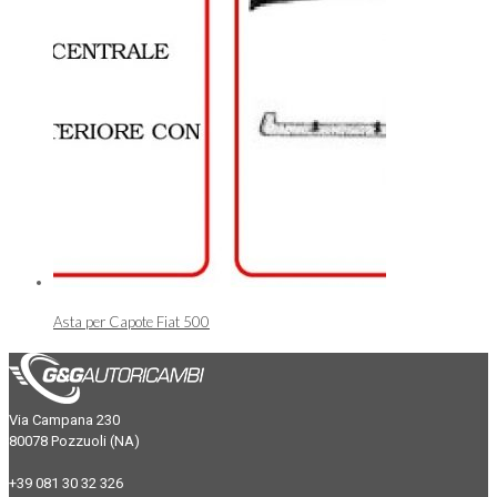
Asta per Capote Fiat 500
Via Campana 230
80078 Pozzuoli (NA)
+39 081 30 32 326