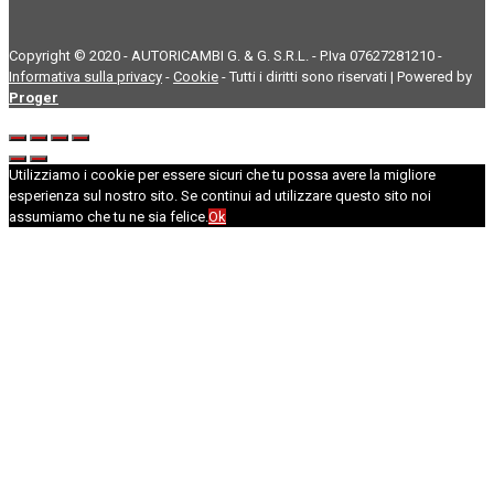
Copyright © 2020 - AUTORICAMBI G. & G. S.R.L. - P.Iva 07627281210 -
Informativa sulla privacy
-
Cookie
- Tutti i diritti sono riservati | Powered by
Proger
Utilizziamo i cookie per essere sicuri che tu possa avere la migliore
esperienza sul nostro sito. Se continui ad utilizzare questo sito noi
assumiamo che tu ne sia felice.
Ok