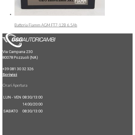
Batteria Fiamm AGM FT7-12B 6.5Ah
Via Campana 230
80078 Pozzuoli (NA)
+39 081 30 32 326
Scrivici
Orari Apertura
LUN - VEN
08:30/13:00
14:00/20:00
SABATO
08:30/13:00