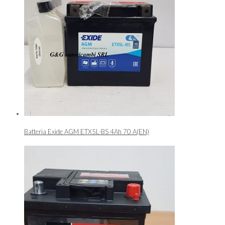
Batteria Exide AGM ETX5L-BS 4Ah 70 A(EN)