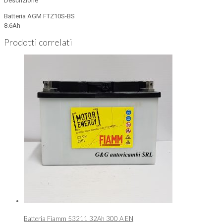
Descrizione
Batteria AGM FTZ10S-BS
8.6Ah
Prodotti correlati
Batteria Fiamm 53211 32Ah 300 A EN