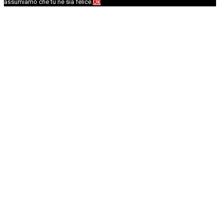
assumiamo che tu ne sia felice.
Ok