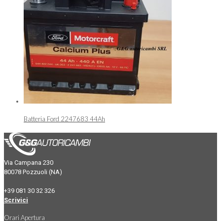
Batteria Ford 2247683 44Ah
Via Campana 230
80078 Pozzuoli (NA)
+39 081 30 32 326
Scrivici
Orari Apertura