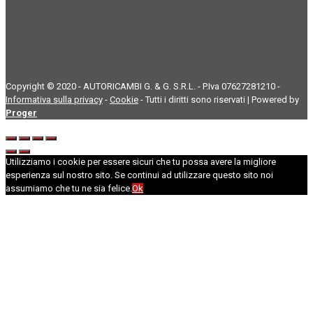
Copyright © 2020 - AUTORICAMBI G. & G. S.R.L. - P.Iva 07627281210 -
Informativa sulla privacy
-
Cookie
- Tutti i diritti sono riservati | Powered by
Proger
Utilizziamo i cookie per essere sicuri che tu possa avere la migliore
esperienza sul nostro sito. Se continui ad utilizzare questo sito noi
assumiamo che tu ne sia felice.
Ok