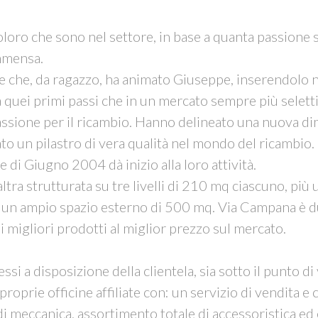
oro che sono nel settore, in base a quanta passione si
immensa.
one che, da ragazzo, ha animato Giuseppe, inserendolo
 quei primi passi che in un mercato sempre più selettiv
ssione per il ricambio. Hanno delineato una nuova dim
o un pilastro di vera qualità nel mondo del ricambio.
di Giugno 2004 dà inizio alla loro attività.
ra strutturata su tre livelli di 210 mq ciascuno, più 
 da un ampio spazio esterno di 500 mq. Via Campana è 
 i migliori prodotti al miglior prezzo sul mercato.
si a disposizione della clientela, sia sotto il punto d
proprie officine affiliate con: un servizio di vendita 
di meccanica, assortimento totale di accessoristica ed 