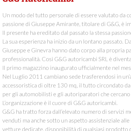
Un modo del tutto personale di essere valutato da col
passione di Giuseppe Amirante, titolare di G&G, è 
Il presente ha ereditato dal passato la stessa passi
La sua esperienza ha inizio da un lontano passato. Da
Giuseppe e Ginevra hanno dato corpo alla propria pa
professionalità. Così G&G autoricambi SRL è diventat
Il primo magazzino inaugurato ufficialmente nel mese 
Nel Luglio 2011 cambiano sede trasferendosi in un’alt
accessoristica di oltre 130 mq, il tutto circondato
per gli automobilisti e gli autoriparatori che cercano
L’organizzazione è il cuore di G&G autoricambi.
G&G ha tratto forza dall’elevato numero di servizi mes
venduti ma anche sotto un aspetto assistenziale alle 
vetture dedicate, disponibilità di qualsiasi prodotto 