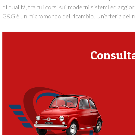
di qualità, tra cui corsi sui moderni sistemi ed aggio
G&G è un micromondo del ricambio. Un’arteria del me
Consulta